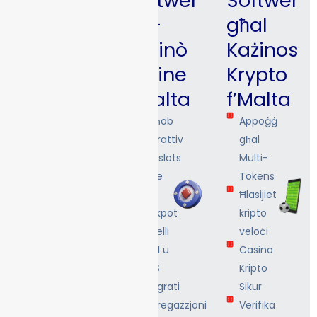
Żvilupp
Softwer
Softwer
ta’
tal-
għal
Softwer
Każinò
Każinos
ta’
Online
Krypto
Imħatri
f’Malta
f’Malta
Sportivi
Logħob
Appoġġ
Interattiv
għal
Segwi l-
tal-Islots
Multi-
Istandards
Suite
Tokens
tal-MGA
ta'
Ħlasijiet
Karatteristiċi
Jackpot
kripto
Lokalizzati
f'Livelli
veloċi
Soluzzjonijiet
CRM u
Casino
tal-AI-PAM
CMS
Kripto
50,000
Integrati
Sikur
Avveniment
Aggregazzjoni
Verifika
Sportiv