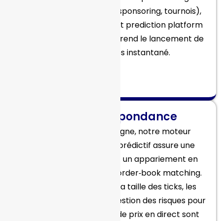
les marchés (recherche, sponsoring, tournois),
ce qui offre à votre market prediction platform
une flexibilité maximale et rend le lancement de
nouveaux marchés instantané.
Prix
et correspondance
Une fois le marché en ligne, notre moteur
automatisé de marché prédictif assure une
tarification dynamique et un appariement en
temps réel des ordres — order‑book matching.
Vous pouvez configurer la taille des ticks, les
spreads, et les règles de gestion des risques pour
chaque marché. Les flux de prix en direct sont