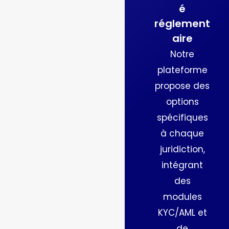
é
nombre de
réglement
traders
aire
actifs, la
Notre
volatilité et
plateforme
la
propose des
profondeur
options
de liquidité
spécifiques
pour chaque
à chaque
marché.
juridiction,
Cela permet
intégrant
de surveiller
des
la stabilité
modules
et le risque
KYC/AML et
de tous vos
de