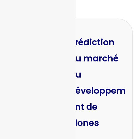
Prédiction
du marché
du
développem
ent de
clones