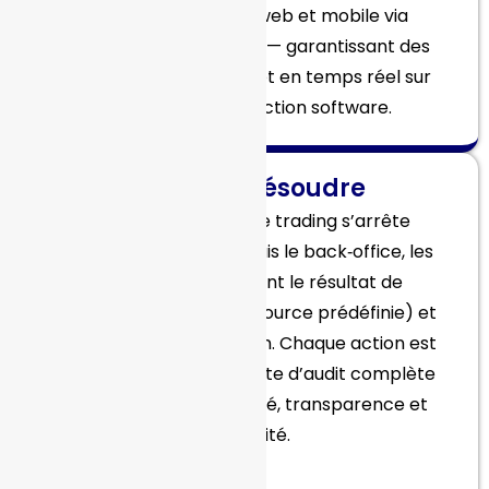
transmis aux clients web et mobile via
WebSocket ou REST API — garantissant des
transactions réactives et en temps réel sur
votre market prediction software.
Fermer et résoudre
À l’heure de clôture, le trading s’arrête
automatiquement. Depuis le back‑office, les
opérateurs confirment le résultat de
l’événement (issu de la source prédéfinie) et
déclenchent la résolution. Chaque action est
enregistrée avec une piste d’audit complète
pour garantir conformité, transparence et
traçabilité.