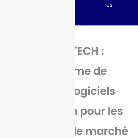
es.
TRUEiGTECH :
Plateforme de
services logiciels
tout-en-un pour les
prévisions de marché