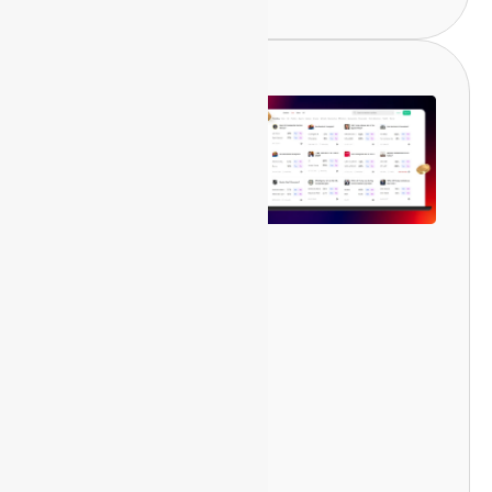
Intégration
de l'API du
marché des
prévisions
Que ce soit via
Polymarket, Kalshi
ou d’autres, nous
proposons une
intégration API