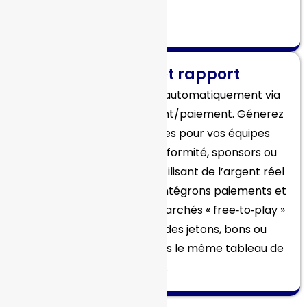
Règlement et rapport
Les gagnants sont payés automatiquement via
notre moteur de règlement/paiement. Génerez
des rapports exportables pour vos équipes
financières, audits de conformité, sponsors ou
CRM. Pour les juridictions utilisant de l’argent réel
(comme la France), nous intégrons paiements et
workflows KYC ; pour les marchés « free‑to‑play »
ou tokenisés, attribuez des jetons, bons ou
produits — tout géré depuis le même tableau de
bord.