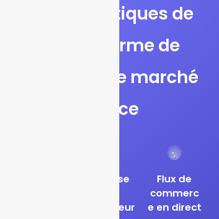
caractéristiques de
la plateforme de
prévision de marché
France
Plusieurs
Analyse
Flux de
catégories
des
commerc
de
utilisateur
e en direct