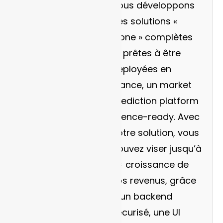
Nous développons
des solutions «
clone » complètes
et prêtes à être
déployées en
France, un market
prediction platform
licence-ready. Avec
notre solution, vous
pouvez viser jusqu’à
2× croissance de
vos revenus, grâce
à un backend
sécurisé, une UI