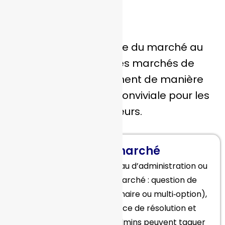
?
De la création initiale du marché au
versement final, les marchés de
prédiction fonctionnent de manière
rapide, vérifiable et conviviale pour les
opérateurs.
Créer le marché
Tout d’abord, via le panneau d’administration ou
des APIs, définissez le marché : question de
l’événement, résultats (binaire ou multi‑option),
période de trading, source de résolution et
limites d’exposition. Les admins peuvent taguer