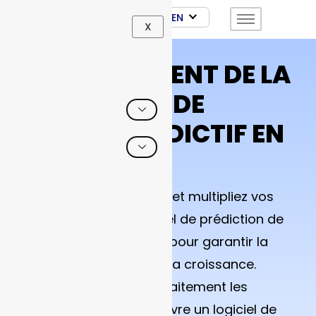
EN
X
DÉVELOPPEMENT DE LA
PLATEFORME DE
MARCHÉ PRÉDICTIF EN
FRANCE
Optimisez vos opérations et multipliez vos
revenus grâce à un logiciel de prédiction de
marché de pointe, conçu pour garantir la
conformité, la sécurité et la croissance.
TRUEiGTECH maîtrise parfaitement les
réglementations et vous livre un logiciel de