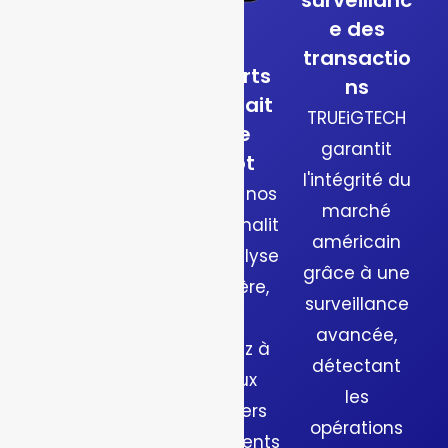
des
e des
liquidités
transactio
Avec notre
Rapports
ns
logiciel de
de retrait
TRUEiGTECH
prediction
et de
garantit
de marché
dépôt
l'intégrité du
pour la
Grâce à nos
marché
France, les
fonctionnalit
américain
opérateurs
és d’analyse
grâce à une
peuvent
financière,
surveillance
suivre les
vous
avancée,
pools de
accédez à
détectant
liquidité,
des flux
les
reconstituer
financiers
opérations
automatiqu
transparents