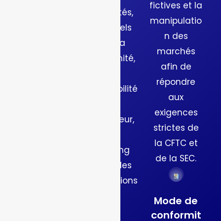
fictives et la
ement les
et audités,
manipulatio
marchés à
essentiels
n des
faible
pour la
marchés
liquidité ou
conformité,
afin de
inciter des
la
répondre
teneurs de
comptabilité
aux
marché.
de
exigences
l’opérateur,
strictes de
et le
la CFTC et
Indicateur
reporting
s de santé
de la SEC.
fiable des
du
transactions
marché
.
Mode de
Affichez le
conformit
volume, le