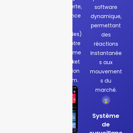
utilisateurs
profit/perte,
software
un large
préférence
dynamique,
choix et
de
permettant
maximiser
catégories)
des
l’engageme
avec notre
réactions
nt sur votre
plateforme
instantanée
market
de market
s aux
prediction
prediction
mouvement
platform.
platform.
s du
marché.
Tableau
de bord
Système
de
de gestion
surveillanc