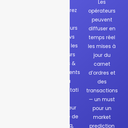
marché
s
Les
Notre
Découvrez
opérateurs
plateforme
les
peuvent
de
utilisateurs
diffuser en
prediction
actifs vs
temps réel
de marché
inactifs, les
les mises à
supporte
meilleurs
jour du
une variété
traders &
carnet
d’événemen
classements
d’ordres et
ts, sport,
, et la
des
finance,
segmentati
transactions
politique,
on
— un must
crypto, etc.,
utilisateur
pour un
pour offrir à
(volume de
market
vos
trading,
prediction