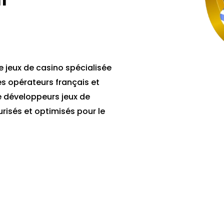
jeux de casino spécialisée
es opérateurs français et
e développeurs jeux de
risés et optimisés pour le