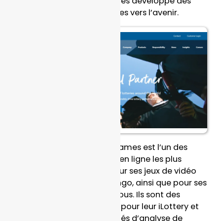
opérateurs, Scientific Games développe des
solutions de casino tournées vers l’avenir.
Fondé en 1973, Scientific Games est l’un des
logiciels de jeux de casino en ligne les plus
populaires. Il est réputé pour ses jeux de vidéo
poker, de roulette et de bingo, ainsi que pour ses
nombreuses machines à sous. Ils sont des
leaders du secteur connus pour leur iLottery et
leurs diverses fonctionnalités d’analyse de