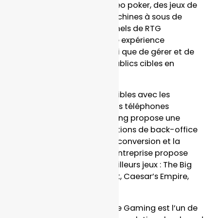
dont des machines de vidéo poker, des jeux de
table et de cartes, des machines à sous de
casino, etc. Les professionnels de RTG
s’efforcent de garantir une expérience
utilisateur attrayante, ainsi que de gérer et de
convertir davantage de publics cibles en
joueurs réguliers.
Avec des logiciels compatibles avec les
ordinateurs portables et les téléphones
portables, Real Time Gaming propose une
gamme complète de solutions de back-office
pour gérer l’acquisition, la conversion et la
fidélisation des joueurs. L’entreprise propose
notamment parmi ses meilleurs jeux : The Big
Bopper, Super 6, Food Fight, Caesar’s Empire,
etc.
L’adaptabilité de Real Time Gaming est l’un de