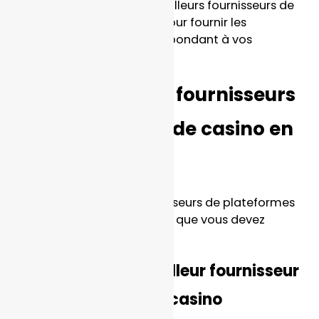
dressé une liste des 20 meilleurs fournisseurs de
casinos virtuels, réputés pour fournir les
meilleures plateformes répondant à vos
objectifs commerciaux.
Les 20 meilleurs fournisseurs
de plateformes de casino en
ligne en 2026
Voici les principaux fournisseurs de plateformes
de casino en ligne en 2026 que vous devez
connaître :
1. TRUEiGTECH : meilleur fournisseur
de plateformes de casino