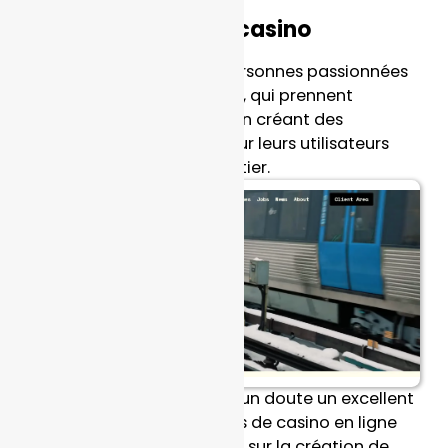
suédois de jeux de casino
C’est une équipe de 80 personnes passionnées
et soucieuses de la qualité, qui prennent
beaucoup de plaisir tout en créant des
plateformes de casino pour leurs utilisateurs
répartis dans le monde entier.
Thunderkick sera sans aucun doute un excellent
fournisseur de plateformes de casino en ligne
en 2024. Ils se concentrent sur la création de