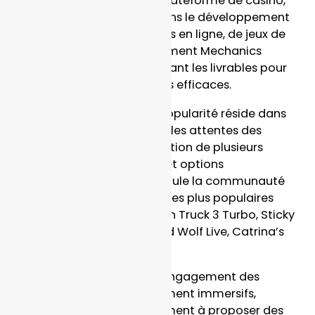
conversion. En plus de la plateforme de casino,
ils excellent également dans le développement
de jeux de machines à sous en ligne, de jeux de
table et de Game Engagement Mechanics
(GEM), tout en personnalisant les livrables pour
garantir des performances efficaces.
La force motrice de leur popularité réside dans
leur aspiration à dépasser les attentes des
utilisateurs avec l’introduction de plusieurs
nouvelles fonctionnalités et options
personnalisées, ce qui stimule la communauté
des joueurs. Parmi les jeux les plus populaires
d’Yggdrasil, on trouve Cash Truck 3 Turbo, Sticky
Bandits Unchained, Big Bad Wolf Live, Catrina’s
Coins et Feasting Fox.
En mettant l’accent sur l’engagement des
joueurs et les jeux visuellement immersifs,
Yggdrasil s’engage également à proposer des