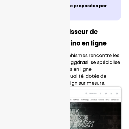
solutions de casino en ligne proposées par
TRUEiGTECH.
2.
Yggdrasil : fournisseur de
plateformes de casino en ligne
Lorsque la qualité des graphismes rencontre les
technologies innovantes, Yggdrasil se spécialise
dans la création de casinos en ligne
performants et de haute qualité, dotés de
fonctionnalités et d’un design sur mesure.