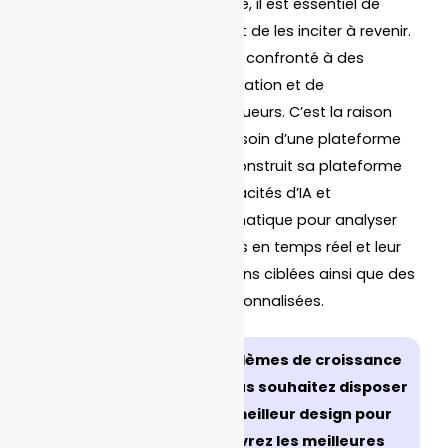
Pour les casinos en ligne, il est essentiel de
divertir les utilisateurs et de les inciter à revenir.
L’un de nos clients était confronté à des
problèmes de segmentation et de
personnalisation des joueurs. C’est la raison
pour laquelle il avait besoin d’une plateforme
rénovée. Nous avons construit sa plateforme
en y intégrant des capacités d’IA et
d’apprentissage automatique pour analyser
les données des joueurs en temps réel et leur
proposer des promotions ciblées ainsi que des
expériences de jeu personnalisées.
Vous rencontrez des problèmes de croissance
avec votre casino ? Ou vous souhaitez disposer
de meilleurs jeux et d’un meilleur design pour
votre plateforme ? Découvrez les meilleures