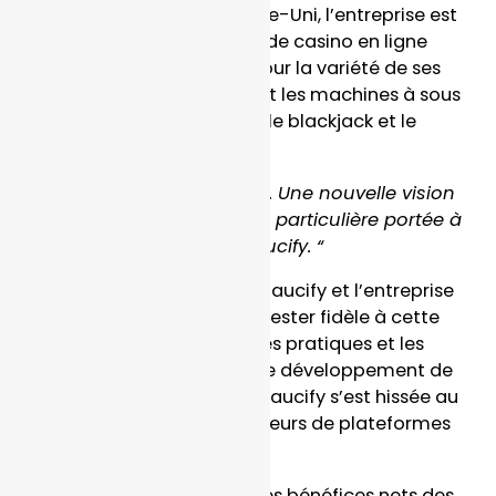
en 2014. Basée au Royaume-Uni, l’entreprise est
un fournisseur de logiciels de casino en ligne
bien connu et populaire pour la variété de ses
options de jeu, notamment les machines à sous
vidéo, les cartes à gratter, le blackjack et le
poker.
“
Une nouvelle philosophie. Une nouvelle vision
des choses. Une attention particulière portée à
votre succès. C’est ça, Saucify. “
C’est le slogan officiel de Saucify et l’entreprise
a tout mis en œuvre pour rester fidèle à cette
déclaration. En intégrant les pratiques et les
approches requises dans le développement de
sa plateforme de casino, Saucify s’est hissée au
rang des meilleurs fournisseurs de plateformes
de casino en ligne.
Dans le but d’augmenter les bénéfices nets des