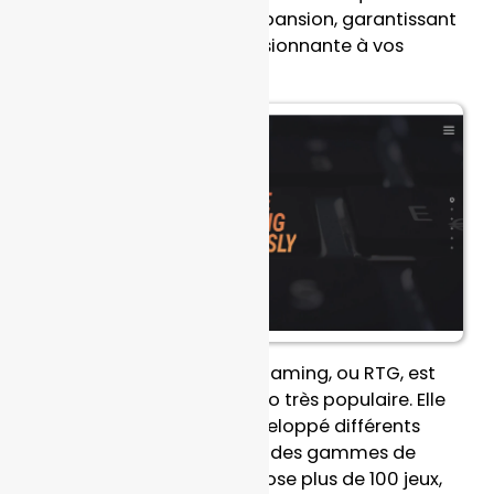
contenus en constante expansion, garantissant
une expérience de jeu passionnante à vos
utilisateurs.
Créée en 1998, Real Time Gaming, ou RTG, est
une entreprise de jeux vidéo très populaire. Elle
est réputée pour avoir développé différents
types de jeux, notamment des gammes de
machines à sous. Elle propose plus de 100 jeux,