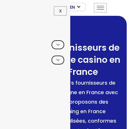
EN
X
Meilleurs fournisseurs de
plateformes de casino en
ligne en France
Découvrez les meilleurs fournisseurs de
logiciel de casino en ligne en France avec
TRUEiGTECH. Nous proposons des
plateformes iGaming en France
entièrement personnalisées, conformes