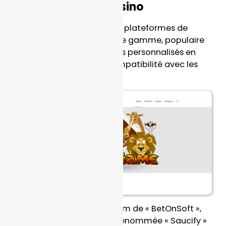
dans les jeux de casino
Il s’agit d’un fournisseur de plateformes de
casino en ligne B2B haut de gamme, populaire
pour la création de portails personnalisés en
plusieurs langues et la compatibilité avec les
crypto-monnaies.
Fondée en 2006 sous le nom de « BetOnSoft »,
l’entreprise a ensuite été renommée « Saucify »