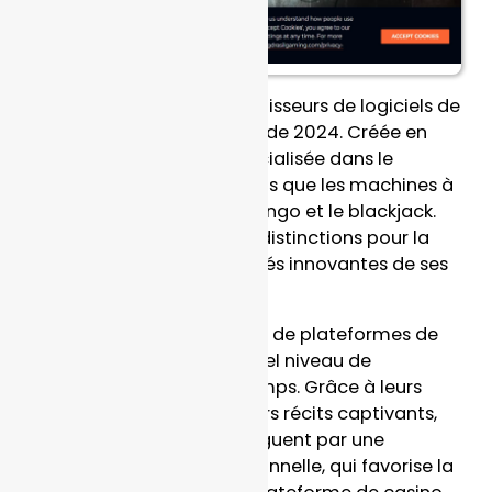
Yggdrasil est l’un des fournisseurs de logiciels de
casino les plus renommés de 2024. Créée en
2013, l’entreprise s’est spécialisée dans le
développement de jeux tels que les machines à
sous, les jeux de table, le bingo et le blackjack.
Elle a reçu les plus hautes distinctions pour la
qualité et les fonctionnalités innovantes de ses
jeux.
Il est rare qu’un fournisseur de plateformes de
casino en ligne gagne un tel niveau de
popularité en si peu de temps. Grâce à leurs
graphismes riches et à leurs récits captivants,
les jeux Yggdrasil se distinguent par une
expérience de jeu exceptionnelle, qui favorise la