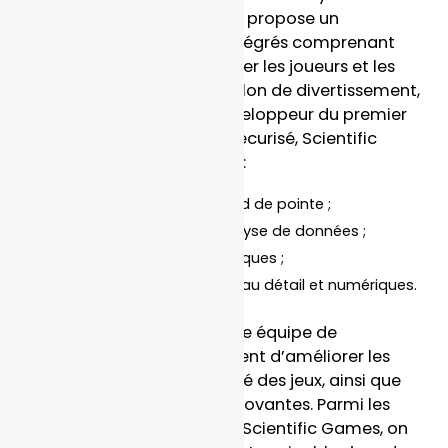
données. Scientific Games propose un
portefeuille de produits intégrés comprenant
des jeux destinés à entraîner les joueurs et les
utilisateurs dans un tourbillon de divertissement,
de plaisir et de profits. Développeur du premier
jeu instantané de loterie sécurisé, Scientific
Games fournit également :
Des systèmes back-end de pointe ;
Des plateformes d’analyse de données ;
Des plateformes logistiques ;
Des solutions de vente au détail et numériques.
L’entreprise est dotée d’une équipe de
professionnels qui s’efforcent d’améliorer les
performances et la sécurité des jeux, ainsi que
de fournir des solutions innovantes. Parmi les
jeux les plus populaires de Scientific Games, on