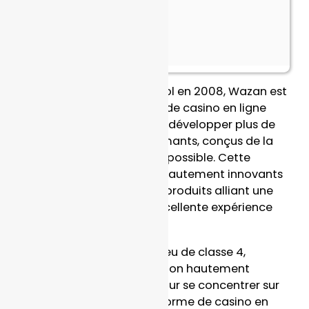
Créé par Cyphus à Limassol en 2008, Wazan est
un fournisseur de logiciels de casino en ligne
très populaire. Il est fier de développer plus de
170 produits de jeu performants, conçus de la
manière la plus conviviale possible. Cette
équipe de professionnels hautement innovants
s’efforce de proposer des produits alliant une
sécurité robuste et une excellente expérience
utilisateur.
Titulaire d’une licence de jeu de classe 4,
Wazdan est une organisation hautement
professionnelle, connue pour se concentrer sur
chaque détail de la plateforme de casino en