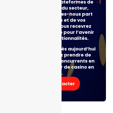
fournisseur de plateformes de
casino en ligne du secteur,
TRUEiGTECH. Faites-nous part
de vos besoins et de vos
aspirations, et vous recevrez
une solution prête pour l’avenir
et riche en fonctionnalités.
Contactez-nous dès aujourd’hui
si vous souhaitez prendre de
l’avance sur vos concurrents en
tant qu’opérateur de casino en
ligne.
Nous contacter