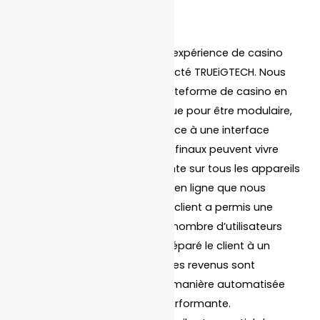
Études de cas
Dans le but d’offrir une expérience de casino
unifiée, le client a contacté TRUEiGTECH. Nous
avons construit une plateforme de casino en
ligne propriétaire, conçue pour être modulaire,
évolutive et flexible. Grâce à une interface
réactive, les utilisateurs finaux peuvent vivre
une expérience cohérente sur tous les appareils
compatibles. Le casino en ligne que nous
avons construit pour le client a permis une
croissance de 40 % du nombre d’utilisateurs
mensuels actifs et a préparé le client à un
avenir prometteur, car les revenus sont
désormais générés de manière automatisée
grâce à une solution performante.