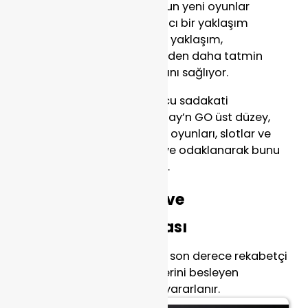
Yıllar boyunca, Play’n GO’nun yeni oyunlar
yaratma konusunda yaratıcı bir yaklaşım
benimsediğini fark ettik. Bu yaklaşım,
operatörlere her zamankinden daha tatmin
edici deneyimler sunmalarını sağlıyor.
Dahası, her operatör oyuncu sadakati
oluşturmak istediğinden, Play’n GO üst düzey,
estetik açıdan çekici masa oyunları, slotlar ve
casino oyunları geliştirmeye odaklanarak bunu
yapmalarına yardımcı olur.
7.
Amusnet: yenilik ve
uyarlanabilirlik ustası
Amusnet, yenilik yapma ve son derece rekabetçi
oyunlar yaratma yeteneklerini besleyen
oyuncuların coşkusundan yararlanır.