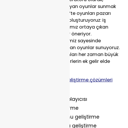
kitlenizin tercihlerini karşılayan oyunlar sunmak
çok önemlidir. TRUEiGTECH’te oyunları pazarı
göz önünde bulundurarak oluşturuyoruz: iş
analistlerimiz ve uzmanlarımız ortaya çıkan
trendlere göre yeni oyunlar öneriyor.
Uzmanlığımız ve deneyimimiz sayesinde
kullanıcı taleplerini karşılayan oyunlar sunuyoruz.
Geliştirdiğimiz casino oyunları her zaman büyük
başarı elde etti ve operatörlerin ek gelir elde
etmesini sağladı.
Çok çeşitli
casino oyunu geliştirme çözümleri
sunuyoruz:
Casino oyunları toplayıcısı
Poker oyunu geliştirme
Sosyal casino oyunu geliştirme
Şifreli casino oyunu geliştirme