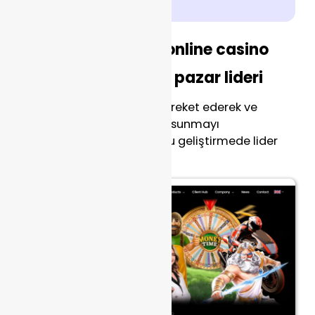
iletişime geçin.
2.
Pragmatic Play: online casino
oyunu geliştirmede pazar lideri
Şirket, teknik uzmanlıkla hareket ederek ve
kusursuz oyun deneyimleri sunmayı
amaçlayarak casino oyunu geliştirmede lider
konumuna yükselmiştir.