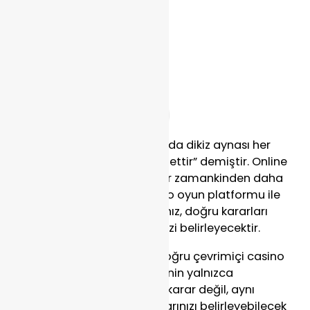
Share at:
Warren Buffet, “İş dünyasında dikiz aynası her
zaman ön camdan daha nettir” demiştir. Online
casino oyunları dünyası her zamankinden daha
rekabetçi ve eğer bir casino oyun platformu ile
servet kazanmak istiyorsanız, doğru kararları
vermek büyüme yörüngenizi belirleyecektir.
Bu nedenle, 2026 yılında doğru çevrimiçi casino
oyun sağlayıcılarını seçmenin yalnızca
işletmeniz için stratejik bir karar değil, aynı
zamanda gelecekteki başarınızı belirleyebilecek