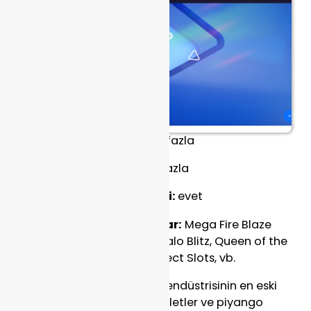
Faaliyet süresi:
25 yıldan fazla
Oyun portföyü:
600’den fazla
Kripto para birimi desteği:
evet
Kapsanan popüler oyunlar:
Mega Fire Blaze
Roulette, Hit Bar Gold, Buffalo Blitz, Queen of the
Pyramids: Mega Cash Collect Slots, vb.
Playtech, çevrimiçi kumar endüstrisinin en eski
oyuncularından biridir. Tabletler ve piyango