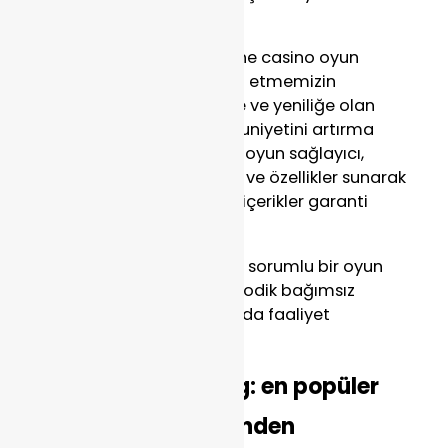
hazırlanıyor.
Pragmatic Play’i en iyi online casino oyun
sağlayıcıları listemize dahil etmemizin
nedenlerinden biri de kalite ve yeniliğe olan
bağlılığıdır. Oyuncu memnuniyetini artırma
arzusuyla hareket eden bu oyun sağlayıcı,
düzenli olarak yeni oyunlar ve özellikler sunarak
oyunculara yeni ve orijinal içerikler garanti
etmektedir.
Adil oyunu garanti eden ve sorumlu bir oyun
kültürünü teşvik eden periyodik bağımsız
denetimlerin kontrolü altında faaliyet
göstermektedir.
3.
Evolution Gaming: en popüler
casino deneyimlerinden