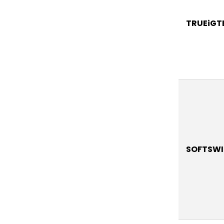
TRUEiGT
SOFTSWI