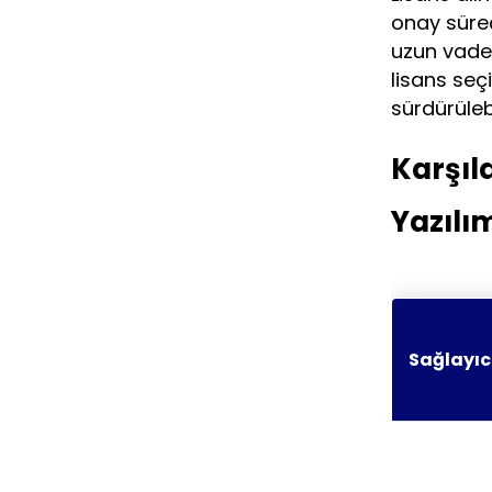
onay süreç
uzun vadeli
lisans seç
sürdürüleb
Karşıl
Yazılı
Sağlayıc