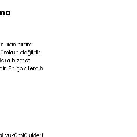
ama
kullanıcılara
ümkün değildir.
rlara hizmet
r. En çok tercih
gi yükümlülükleri,