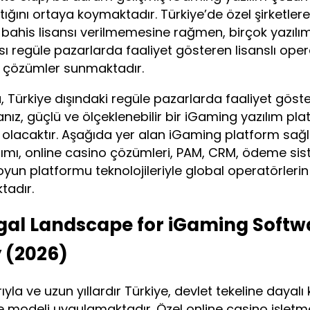
ttığını ortaya koymaktadır. Türkiye’de özel şirketler
bahis lisansı verilmemesine rağmen, birçok yazılım
sı regüle pazarlarda faaliyet gösteren lisanslı oper
B çözümler sunmaktadır.
a, Türkiye dışındaki regüle pazarlarda faaliyet göst
anız, güçlü ve ölçeklenebilir bir iGaming yazılım pl
z olacaktır. Aşağıda yer alan iGaming platform sağla
lımı, online casino çözümleri, PAM, CRM, ödeme sis
yun platformu teknolojileriyle global operatörlerin 
tadır.
gal Landscape for iGaming Softwa
 (2026)
ıyla ve uzun yıllardır Türkiye, devlet tekeline dayalı
modeli uygulamaktadır. Özel online casino işletmel