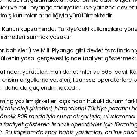
leri ve milli piyango faaliyetleri ise yalnızca devlet
rilmiş kurumlar aracılığıyla yürütülmektedir.
ı Kanun kapsamında, Türkiye’deki kullanıcılara yönel
izmetleri sunmak yasaktır.
r bahisleri) ve Milli Piyango gibi devlet tarafından y
, ülkenin yasal çerçevesi içinde faaliyet göstermekt
afından yürütülen mali denetimler ve 5651 sayılı
erişim engelleme yetkileri, lisanssız operatörlere 
rı daha da güçlendirmektedir.
ing yazılım şirketleri açısından hukuki durum farklı
ki teknoloji şirketleri, hizmetlerini Türkiye pazarın
önelik B2B modeliyle sunmak şartıyla, uluslararası
 faaliyet gösteren lisanslı operatörler için iGaming
ilir. Bu kapsamda spor bahis yazılımları, online casi