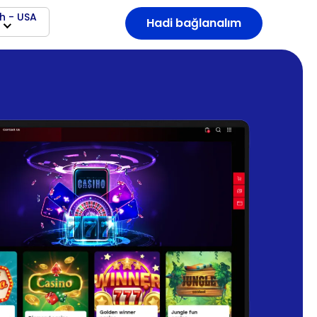
sh - USA
Hadi bağlanalım