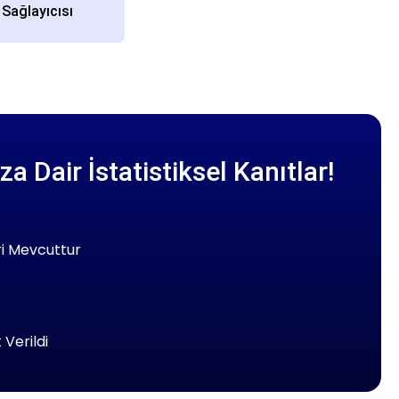
 Sağlayıcısı
 Dair İstatistiksel Kanıtlar!
i Mevcuttur
Verildi