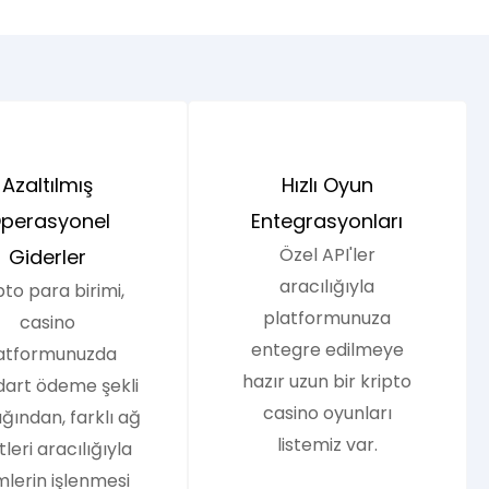
Azaltılmış
Hızlı Oyun
perasyonel
Entegrasyonları
Özel API'ler
Giderler
aracılığıyla
pto para birimi,
platformunuza
casino
entegre edilmeye
atformunuzda
hazır uzun bir kripto
dart ödeme şekli
casino oyunları
ğından, farklı ağ
listemiz var.
tleri aracılığıyla
mlerin işlenmesi