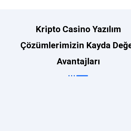
Kripto Casino Yazılım
Çözümlerimizin Kayda Değ
Avantajları