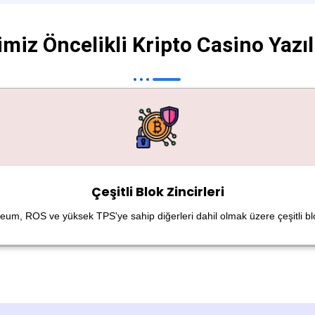
imiz Öncelikli Kripto Casino Yazılı
Çeşitli Blok Zincirleri
um, ROS ve yüksek TPS'ye sahip diğerleri dahil olmak üzere çeşitli blok