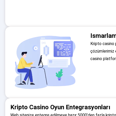
Ismarlam
Kripto casino 
çözümlerimiz e
casino platfo
Kripto Casino Oyun Entegrasyonları
Web sitenize entegre edilmeye hazır 5000’den fazla kripto 