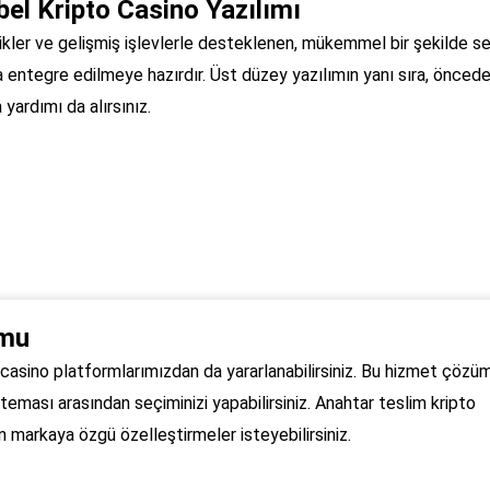
bel Kripto Casino Yazılımı
ikler ve gelişmiş işlevlerle desteklenen, mükemmel bir şekilde seç
entegre edilmeye hazırdır. Üst düzey yazılımın yanı sıra, önceden
 yardımı da alırsınız.
rmu
o casino platformlarımızdan da yararlanabilirsiniz. Bu hizmet çözü
eması arasından seçiminizi yapabilirsiniz. Anahtar teslim kripto
markaya özgü özelleştirmeler isteyebilirsiniz.