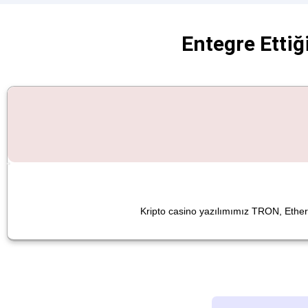
Entegre Ettiğ
Kripto casino yazılımımız TRON, Ethere