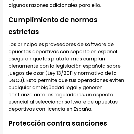
algunas razones adicionales para ello.
Cumplimiento de normas
estrictas
Los principales proveedores de software de
apuestas deportivas con soporte en español
aseguran que las plataformas cumplan
plenamente con la legislación española sobre
juegos de azar (Ley 13/2011 y normativa de la
DGOJ). Esto permite que tus operaciones eviten
cualquier ambigüedad legal y generen
confianza ante los reguladores, un aspecto
esencial al seleccionar software de apuestas
deportivas con licencia en España.
Protección contra sanciones