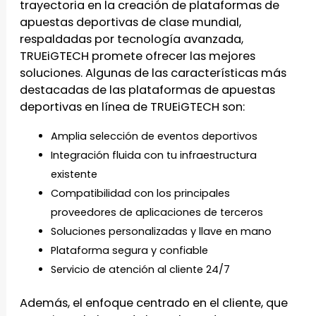
trayectoria en la creación de plataformas de
apuestas deportivas de clase mundial,
respaldadas por tecnología avanzada,
TRUEiGTECH promete ofrecer las mejores
soluciones. Algunas de las características más
destacadas de las plataformas de apuestas
deportivas en línea de TRUEiGTECH son:
Amplia selección de eventos deportivos
Integración fluida con tu infraestructura
existente
Compatibilidad con los principales
proveedores de aplicaciones de terceros
Soluciones personalizadas y llave en mano
Plataforma segura y confiable
Servicio de atención al cliente 24/7
Además, el enfoque centrado en el cliente, que