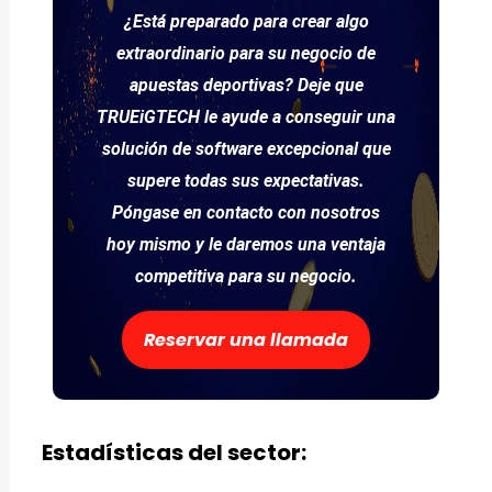
¿Está preparado para crear algo
extraordinario para su negocio de
apuestas deportivas? Deje que
TRUEiGTECH le ayude a conseguir una
solución de software excepcional que
supere todas sus expectativas.
Póngase en contacto con nosotros
hoy mismo y le daremos una ventaja
competitiva para su negocio.
Reservar una llamada
Estadísticas del sector: