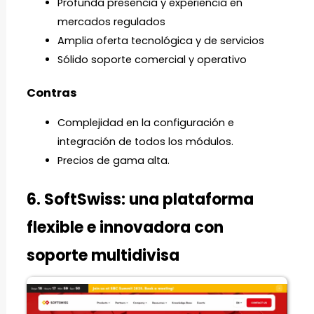
Profunda presencia y experiencia en
mercados regulados
Amplia oferta tecnológica y de servicios
Sólido soporte comercial y operativo
Contras
Complejidad en la configuración e
integración de todos los módulos.
Precios de gama alta.
6. SoftSwiss: una plataforma
flexible e innovadora con
soporte multidivisa