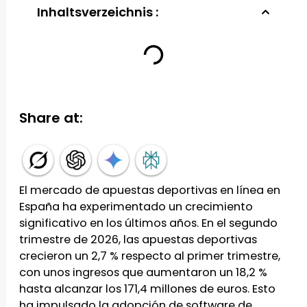
Inhaltsverzeichnis :
Share at:
El mercado de apuestas deportivas en línea en
España ha experimentado un crecimiento
significativo en los últimos años. En el segundo
trimestre de 2026, las apuestas deportivas
crecieron un 2,7 % respecto al primer trimestre,
con unos ingresos que aumentaron un 18,2 %
hasta alcanzar los 171,4 millones de euros. Esto
ha impulsado la adopción de software de