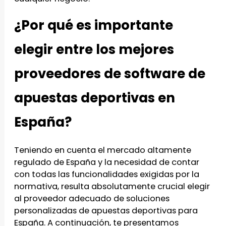
¿Por qué es importante
elegir entre los mejores
proveedores de software de
apuestas deportivas en
España?
Teniendo en cuenta el mercado altamente
regulado de España y la necesidad de contar
con todas las funcionalidades exigidas por la
normativa, resulta absolutamente crucial elegir
al proveedor adecuado de soluciones
personalizadas de apuestas deportivas para
España. A continuación, te presentamos