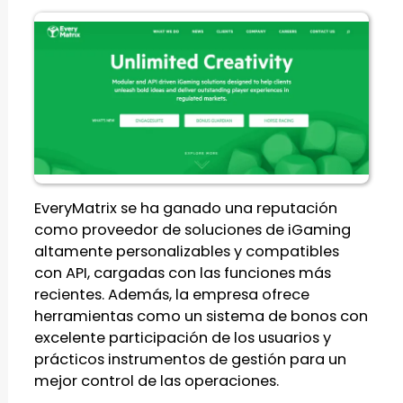
EveryMatrix se ha ganado una reputación
como proveedor de soluciones de iGaming
altamente personalizables y compatibles
con API, cargadas con las funciones más
recientes. Además, la empresa ofrece
herramientas como un sistema de bonos con
excelente participación de los usuarios y
prácticos instrumentos de gestión para un
mejor control de las operaciones.