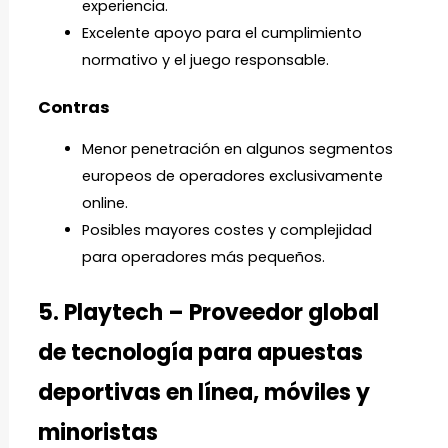
experiencia.
Excelente apoyo para el cumplimiento
normativo y el juego responsable.
Contras
Menor penetración en algunos segmentos
europeos de operadores exclusivamente
online.
Posibles mayores costes y complejidad
para operadores más pequeños.
5. Playtech – Proveedor global
de tecnología para apuestas
deportivas en línea, móviles y
minoristas