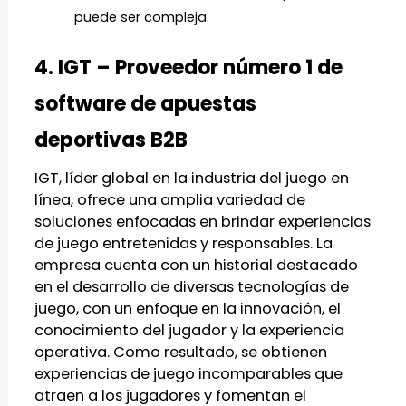
puede ser compleja.
4. IGT – Proveedor número 1 de
software de apuestas
deportivas B2B
IGT, líder global en la industria del juego en
línea, ofrece una amplia variedad de
soluciones enfocadas en brindar experiencias
de juego entretenidas y responsables. La
empresa cuenta con un historial destacado
en el desarrollo de diversas tecnologías de
juego, con un enfoque en la innovación, el
conocimiento del jugador y la experiencia
operativa. Como resultado, se obtienen
experiencias de juego incomparables que
atraen a los jugadores y fomentan el