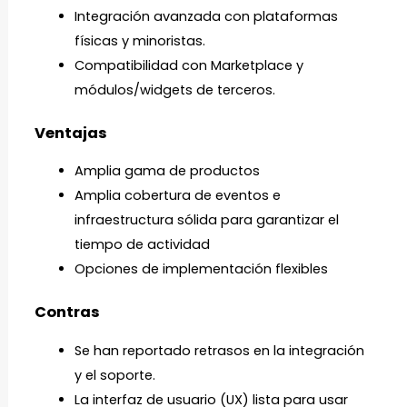
Integración avanzada con plataformas
físicas y minoristas.
Compatibilidad con Marketplace y
módulos/widgets de terceros.
Ventajas
Amplia gama de productos
Amplia cobertura de eventos e
infraestructura sólida para garantizar el
tiempo de actividad
Opciones de implementación flexibles
Contras
Se han reportado retrasos en la integración
y el soporte.
La interfaz de usuario (UX) lista para usar