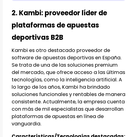
2. Kambi: proveedor líder de
plataformas de apuestas
deportivas B2B
Kambi es otro destacado proveedor de
software de apuestas deportivas en España.
Se trata de una de las soluciones premium
del mercado, que ofrece acceso a las últimas
tecnologías, como la inteligencia artificial. A
lo largo de los años, Kambi ha brindado
soluciones funcionales y rentables de manera
consistente. Actualmente, la empresa cuenta
con más de mil especialistas que desarrollan
plataformas de apuestas en línea de
vanguardia.
Características/Tecnologías destacadas: