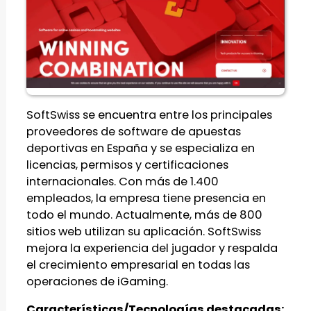
SoftSwiss se encuentra entre los principales
proveedores de software de apuestas
deportivas en España y se especializa en
licencias, permisos y certificaciones
internacionales. Con más de 1.400
empleados, la empresa tiene presencia en
todo el mundo. Actualmente, más de 800
sitios web utilizan su aplicación. SoftSwiss
mejora la experiencia del jugador y respalda
el crecimiento empresarial en todas las
operaciones de iGaming.
Características/Tecnologías destacadas: