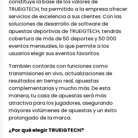
constituye la base de los valores de
TRUEiGTECH, ha permitido a la empresa ofrecer
servicios de excelencia a sus clientes. Con las
soluciones de desarrollo de software de
apuestas deportivas de TRUEiGTECH, tendrás
cobertura de más de 50 deportes y 50 000
eventos mensuales, lo que permite a los
usuarios elegir sus eventos favoritos.
También contarás con funciones como
transmisiones en vivo, actualizaciones de
resultados en tiempo real, apuestas
complementarias y mucho más. De esta
manera, tu casa de apuestas será más
atractiva para los jugadores, asegurando
mayores volúmenes de apuestas y un éxito
prolongado de la marca.
¿Por qué elegir TRUEiGTECH?