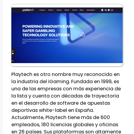
Playtech es otro nombre muy reconocido en
la industria del iGaming. Fundada en 1999, es
una de las empresas con más experiencia de
la lista y cuenta con décadas de trayectoria
en el desarrollo de software de apuestas
deportivas white-label en España.
Actualmente, Playtech tiene más de 600
empleados, 180 licencias globales y oficinas
en 26 países. Sus plataformas son altamente