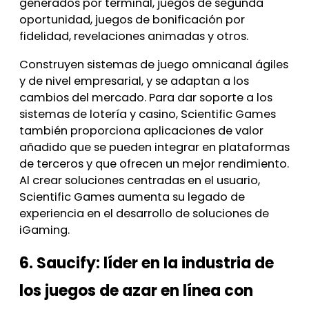
generados por terminal, juegos de segunda
oportunidad, juegos de bonificación por
fidelidad, revelaciones animadas y otros.
Construyen sistemas de juego omnicanal ágiles
y de nivel empresarial, y se adaptan a los
cambios del mercado. Para dar soporte a los
sistemas de lotería y casino, Scientific Games
también proporciona aplicaciones de valor
añadido que se pueden integrar en plataformas
de terceros y que ofrecen un mejor rendimiento.
Al crear soluciones centradas en el usuario,
Scientific Games aumenta su legado de
experiencia en el desarrollo de soluciones de
iGaming.
6.
Saucify:
líder en la industria de
los juegos de azar en línea con