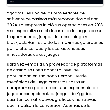
Yggdrasil es uno de los proveedores de
software de casinos más reconocidos del año
2024. La empresa inició sus operaciones en 2013
y se especializa en el desarrollo de juegos como
tragamonedas, juegos de mesa, bingo y
blackjack. Han recibido los máximos galardones
por la alta calidad y las características
innovadoras de sus juegos.
Rara vez vemos a un proveedor de plataformas
de casino en línea ganar tal nivel de
popularidad en tan poco tiempo. Desde
mecánicas de juego creativas hasta un
compromiso para ofrecer una experiencia de
jugador excepcional, los juegos de Yggdrasil
cuentan con atractivos gráficos y narrativas
que impulsan la conversión. Además de la