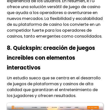
experiencia de los usuarios. En resumen, RTG
ofrece una solución versátil de juego de casino
que ayuda a los operadores a aventurarse en
nuevos mercados. La flexibilidad y escalabilidad
de su plataforma de casino los convierte en un
competidor fuerte para los operadores de
casinos, tanto emergentes como consolidados.
8.
Quickspin: creación de juegos
increíbles con elementos
interactivos
Un estudio sueco que se centra en el desarrollo
de juegos de plataformas y casinos de alta
calidad que garantizan el entretenimiento de
los jugadores y ofrecen resultados.