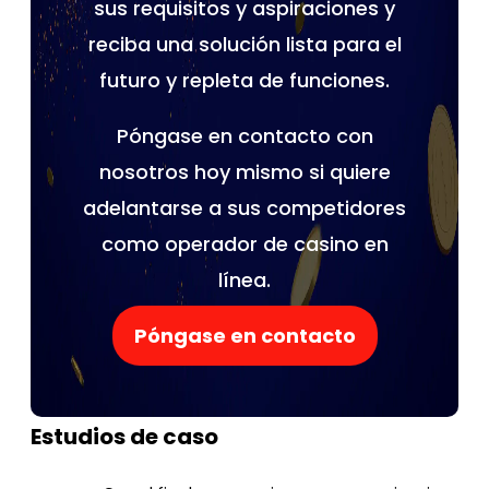
sus requisitos y aspiraciones y
reciba una solución lista para el
futuro y repleta de funciones.
Póngase en contacto con
nosotros hoy mismo si quiere
adelantarse a sus competidores
como operador de casino en
línea.
Póngase en contacto
Estudios de caso