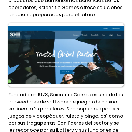
productos que aumenten los beneficios de los
operadores, Scientific Games ofrece soluciones
de casino preparadas para el futuro.
Fundada en 1973, Scientific Games es uno de los
proveedores de software de juegos de casino
en línea más populares. Son populares por sus
juegos de videopóquer, ruleta y bingo, así como
por sus tragaperras. Son líderes del sector y se
les reconoce por su iLottery y sus funciones de