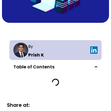
By
Prish K
Table of Contents
Share at: