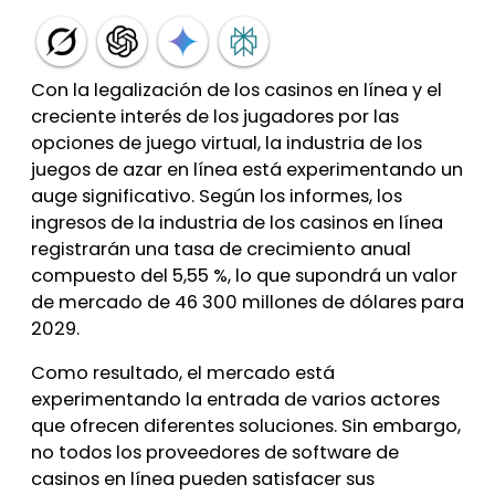
Con la legalización de los casinos en línea y el
creciente interés de los jugadores por las
opciones de juego virtual, la industria de los
juegos de azar en línea está experimentando un
auge significativo. Según los informes, los
ingresos de la industria de los casinos en línea
registrarán una tasa de crecimiento anual
compuesto del 5,55 %, lo que supondrá un valor
de mercado de 46 300 millones de dólares para
2029.
Como resultado, el mercado está
experimentando la entrada de varios actores
que ofrecen diferentes soluciones. Sin embargo,
no todos los proveedores de software de
casinos en línea pueden satisfacer sus