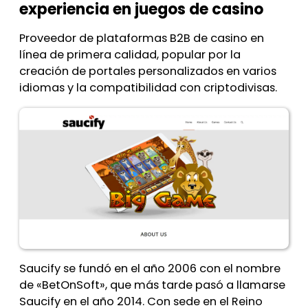
experiencia en juegos de casino
Proveedor de plataformas B2B de casino en
línea de primera calidad, popular por la
creación de portales personalizados en varios
idiomas y la compatibilidad con criptodivisas.
Saucify se fundó en el año 2006 con el nombre
de «BetOnSoft», que más tarde pasó a llamarse
Saucify en el año 2014. Con sede en el Reino