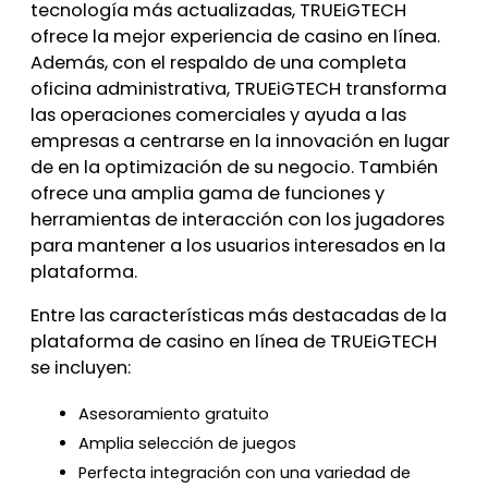
tecnología más actualizadas, TRUEiGTECH
ofrece la mejor experiencia de casino en línea.
Además, con el respaldo de una completa
oficina administrativa, TRUEiGTECH transforma
las operaciones comerciales y ayuda a las
empresas a centrarse en la innovación en lugar
de en la optimización de su negocio. También
ofrece una amplia gama de funciones y
herramientas de interacción con los jugadores
para mantener a los usuarios interesados en la
plataforma.
Entre las características más destacadas de la
plataforma de casino en línea de TRUEiGTECH
se incluyen:
Asesoramiento gratuito
Amplia selección de juegos
Perfecta integración con una variedad de