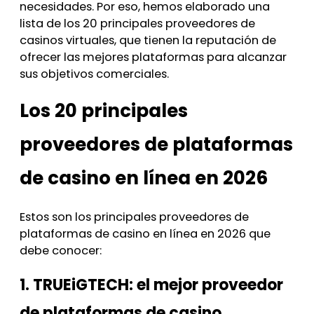
necesidades. Por eso, hemos elaborado una
lista de los 20 principales proveedores de
casinos virtuales, que tienen la reputación de
ofrecer las mejores plataformas para alcanzar
sus objetivos comerciales.
Los 20 principales
proveedores de plataformas
de casino en línea en 2026
Estos son los principales proveedores de
plataformas de casino en línea en 2026 que
debe conocer:
1. TRUEiGTECH: el mejor proveedor
de plataformas de casino