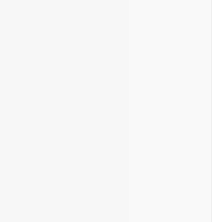
игровые автоматы
от известных
поставщиков и
привлекайте
больше игроков.
Безупречная
Интеграция
Многоязычная
Поддержка
Игровые Автоматы
На Различные
Темы
Привлекайте
Игроков Со Всего