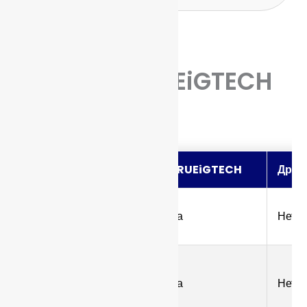
Почему TRUEiGTECH
Особенности
TRUEiGTECH
Друг
Специализация в
Да
Нет
игровых автоматах
Экспертиза в дизайне
и графике игровых
Да
Нет
автоматов