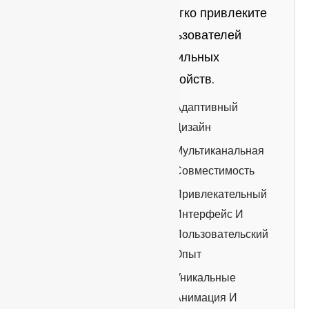
и легко привлеките
пользователей
мобильных
устройств.
Адаптивный
Дизайн
Мультиканальная
Совместимость
Привлекательный
Интерфейс И
Пользовательский
Опыт
Уникальные
Анимация И