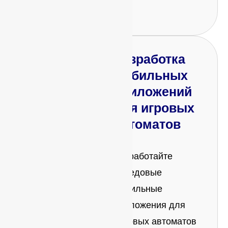
Мира
Разработка
мобильных
приложений
для игровых
автоматов
Разработайте
передовые
мобильные
приложения для
игровых автоматов