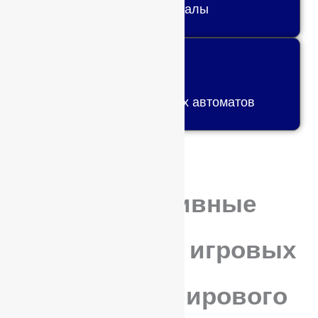
Профессионалы
0
+
Поставщики игровых автоматов
Перспективные
функции для игровых
автоматов мирового