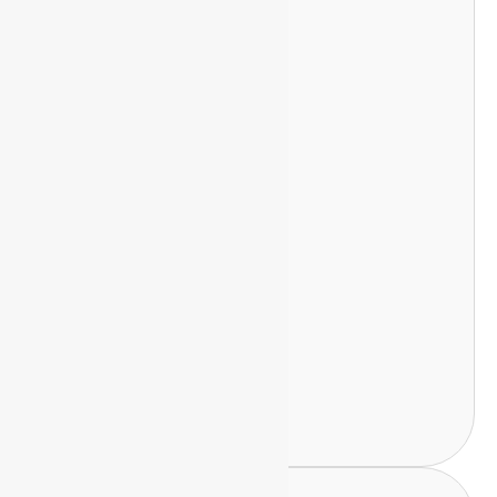
Расширяйте И
Развивайте Свой
Бизнес
Регулярные
Обновления
Программного
Обеспечения
Проверка На
Соответствие
Поддержка
Работоспособности
Программного
Обеспечения