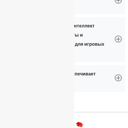
автоматов?
Может ли искусственный интеллект
победить игровые автоматы и
программное обеспечение для игровых
автоматов?
Что такое RTP и как он обеспечивает
честность в игре?