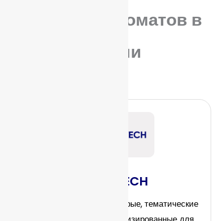
игровых автоматов в
России
TRUEiGTECH
TRUEiGTECH создает быстрые, тематические
игровые автоматы, оптимизированные для