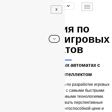
EN
X
Компания по
разработке игровых
автоматов
Новое слово в игровых автоматах с
искусственным интеллектом
Представляем услуги Trueigtech по разработке игровых
автоматов — лучшие на рынке с самыми быстрыми
сроками выполнения и передовыми технологиями.
Теперь вы можете разрабатывать перспективные
игровые автоматы по конкурентоспособной цене и