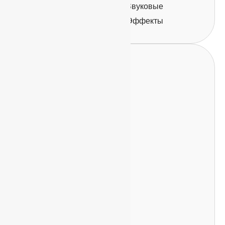
Звуковые
Эффекты
Поддержка
после
запуска
Получите
постоянную поддержку
даже после запуска
вашего игрового
программного
обеспечения.