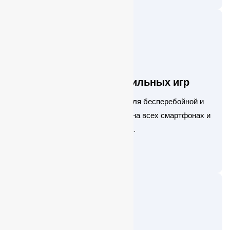
Решения для мобильных игр
Оптимизируйте игры казино для бесперебойной и
высокопроизводительной игры на всех смартфонах и
планшетах.