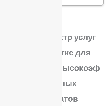
Полный спектр услуг
по разработке для
достижения высокоэф
фективных
результатов