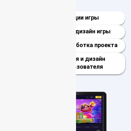
Анализ концепции игры
Мозговой штурм и дизайн игры
Планирование и разработка проекта
Графика, анимация и дизайн
интерфейса пользователя