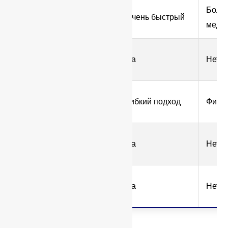
Боле
Сроки выполнения
Очень быстрый
медл
Поддержка в разных
Да
Нет
часовых поясах
Модели
Гибкий подход
Фикс
взаимодействия
Прозрачное
Да
Нет
ценообразование
Поддержка после
Да
Нет
поставки