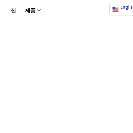
Engli
집
제품