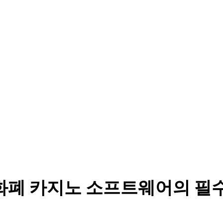
화폐 카지노 소프트웨어의 필수